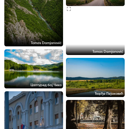
Tomas Damjanović
Tomas Damjanović
Цаптуред бај Чико
Ђорђе Пејаковић