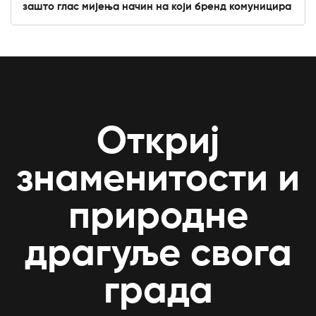
зашто глас мијења начин на који бренд комуницира
Откриј
знаменитости и
природне
драгуље свога
града