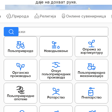
даје на дохват руке.
Природа
Религија
Онлине сувенирница
Опрема за
Пољопривреда
Наводњавање
хортикултуру
Откуп
Органска
Пољопривредна
пољопривредних
производња
механизација
производа
Пољопривредне
Ратарство
Пчеларство
апотеке