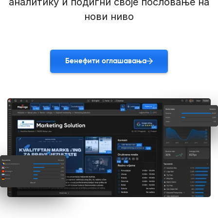
аналитику и подигни своје пословање на
нови ниво
Бенефити оглашавања