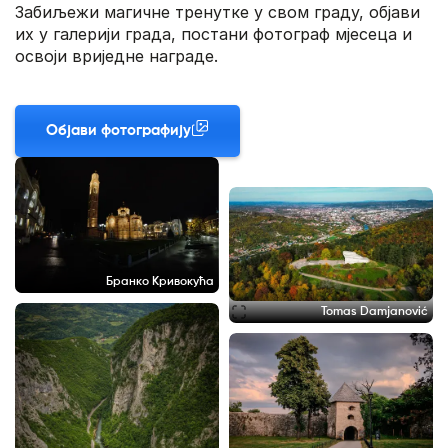
Забиљежи магичне тренутке у свом граду, објави
их у галерији града, постани фотограф мјесеца и
освоји вриједне награде.
Објави фотографију
Бранко Кривокућа
Tomas Damjanović