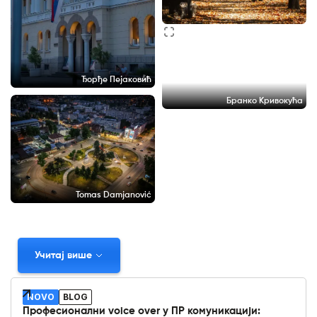
Ђорђе Пејаковић
Бранко Кривокућа
Tomas Damjanović
Учитај више
NOVO
BLOG
Професионални voice over у ПР комуникацији: