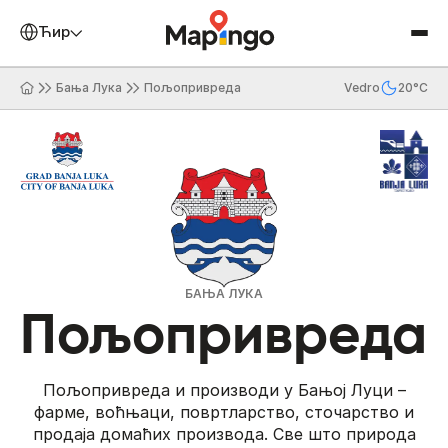
Ћирилица
Бања Лука
Пољопривреда
Vedro
20°C
БАЊА ЛУКА
Пољопривреда
Пољопривреда и производи у Бањој Луци –
фарме, воћњаци, повртларство, сточарство и
продаја домаћих производа. Све што природа