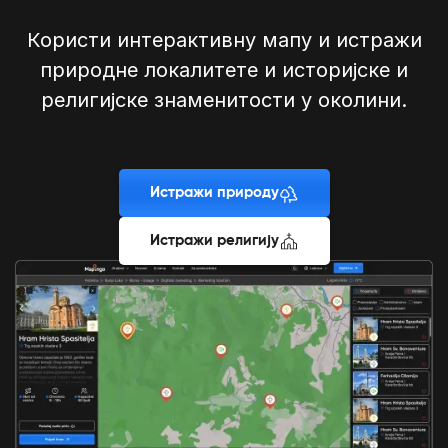
Користи интерактивну мапу и истражи
природне локалитете и историјске и
религијске знаменитости у околини.
Истражи природу
Истражи религију