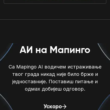
АИ на Мапинго
Са Mapingo AI водичем истраживање
твог града никад није било брже и
једноставније. Поставиш питање и
одмах добијеш одговор.
Ускоро