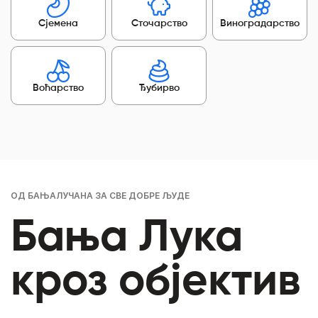
Сјемена
Сточарство
Виноградарство
Воћарство
Ђубирво
ОД БАЊАЛУЧАНА ЗА СВЕ ДОБРЕ ЉУДЕ
Бања Лука
кроз објектив