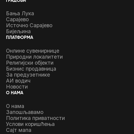
ГРАДОВИ
Бања Лука
Сарајево
Источно Сарајево
Бијељина
ПЛАТФОРМА
Онлине сувенирнице
Природни локалитети
Религијски објекти
Бизнис продавница
За предузетнике
АИ водич
Новости
О НАМА
О нама
Запошљавамо
Политика приватности
Услови коришћења
Сајт мапа