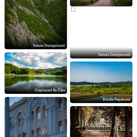
Tomas Damjanović
Tomas Damjanović
Captured By Čiko
Đorđe Pejaković