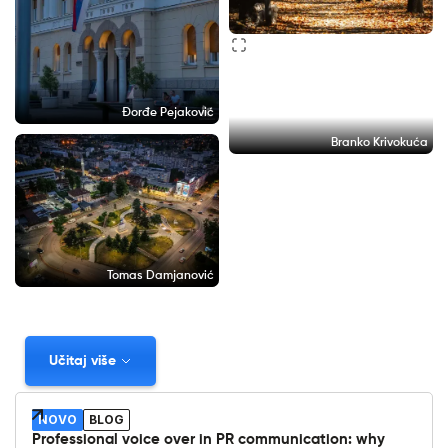
Đorđe Pejaković
Branko Krivokuća
Tomas Damjanović
Učitaj više
NOVO
BLOG
Professional voice over in PR communication: why