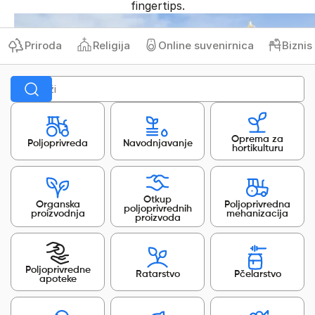
fingertips.
Priroda
Religija
Online suvenirnica
Biznis p
Oprema za
Poljoprivreda
Navodnjavanje
hortikulturu
Otkup
Organska
Poljoprivredna
poljoprivrednih
proizvodnja
mehanizacija
proizvoda
Poljoprivredne
Ratarstvo
Pčelarstvo
apoteke