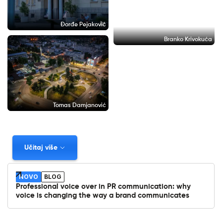
Đorđe Pejaković
Branko Krivokuća
Tomas Damjanović
Učitaj više
NOVO
BLOG
Professional voice over in PR communication: why
voice is changing the way a brand communicates