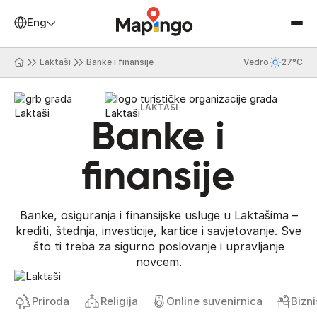
English
Laktaši
Banke i finansije
Vedro
27°C
LAKTAŠI
Banke i
finansije
Banke, osiguranja i finansijske usluge u Laktašima –
krediti, štednja, investicije, kartice i savjetovanje. Sve
što ti treba za sigurno poslovanje i upravljanje
novcem.
Priroda
Religija
Online suvenirnica
Biznis 