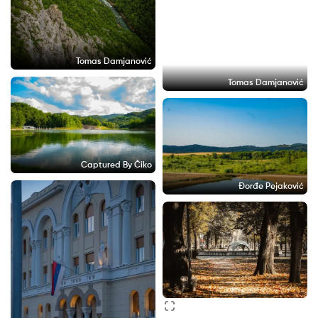
Tomas Damjanović
Tomas Damjanović
Captured By Čiko
Đorđe Pejaković