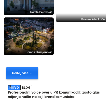
Đorđe Pejaković
Branko Krivokuća
Tomas Damjanović
Učitaj više
NOVO
BLOG
Profesionalni voice over u PR komunikaciji: zašto glas
mijenja način na koji brend komunicira