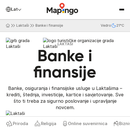
Latinica
Laktaši
Banke i finansije
Vedro
21°C
LAKTAŠI
Banke i
finansije
Banke, osiguranja i finansijske usluge u Laktašima –
krediti, štednja, investicije, kartice i savjetovanje. Sve
što ti treba za sigurno poslovanje i upravljanje
novcem.
Priroda
Religija
Online suvenirnica
Biznis 