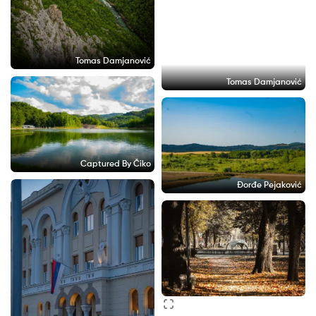
Tomas Damjanović
Tomas Damjanović
Captured By Čiko
Đorđe Pejaković