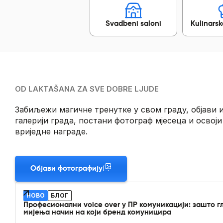
Svadbeni saloni
Kulinarsk
OD LAKTAŠANA ZA SVE DOBRE LJUDE
Забиљежи магичне тренутке у свом граду, објави и
галерији града, постани фотограф мјесеца и освоји
вриједне награде.
Објави фотографију
НОВО
БЛОГ
Професионални voice over у ПР комуникацији: зашто г
мијења начин на који бренд комуницира