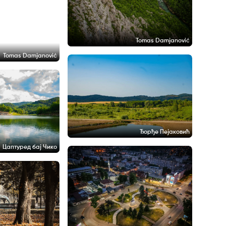
Tomas Damjanović
Tomas Damjanović
Ђорђе Пејаковић
Цаптуред бај Чико