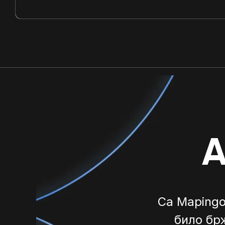
А
Са Mapingo
било бр