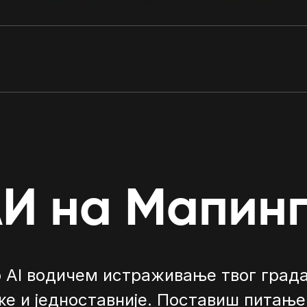
И на Мапин
 AI водичем истраживање твог града
же и једноставније. Поставиш питање