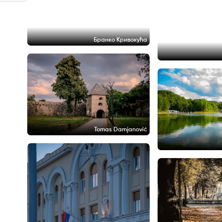
Бранко Кривокућа
Tomas Damjanović