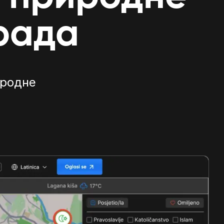
рада
иродне
е