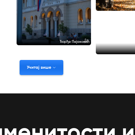
Ђорђе Пејаковић
Учитај више
аменитости 