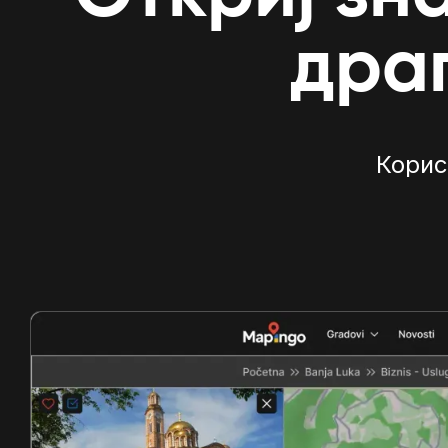
дра
Корис