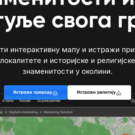
гуље свога г
ти интерактивну мапу и истражи пр
локалитете и историјске и религијск
знаменитости у околини.
Истражи природу
Истражи религију