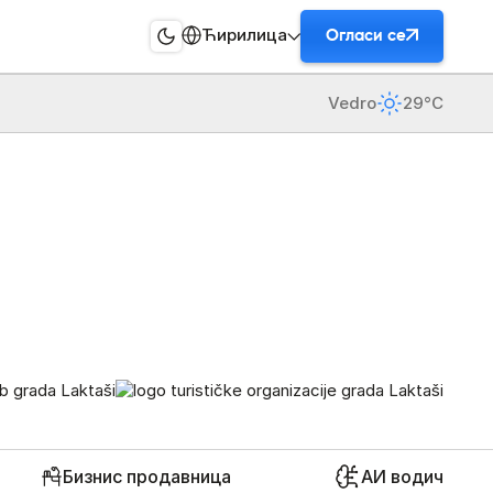
Ћирилица
Огласи се
Vedro
29°C
Бизнис продавница
АИ водич