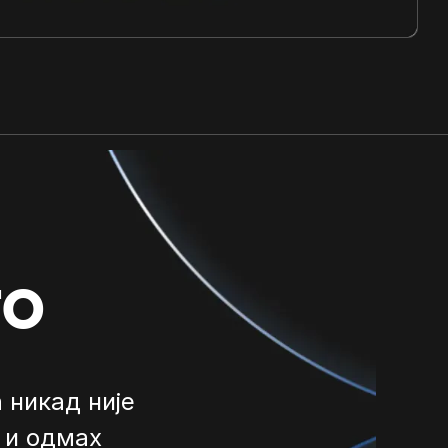
го
 никад није
 и одмах