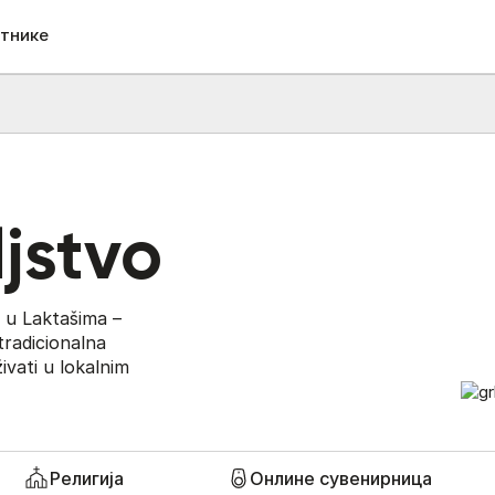
етнике
ljstvo
će u Laktašima –
 tradicionalna
živati u lokalnim
Религија
Онлине сувенирница