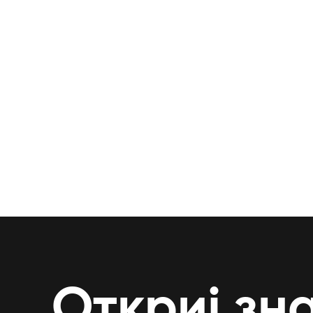
Откриј зн