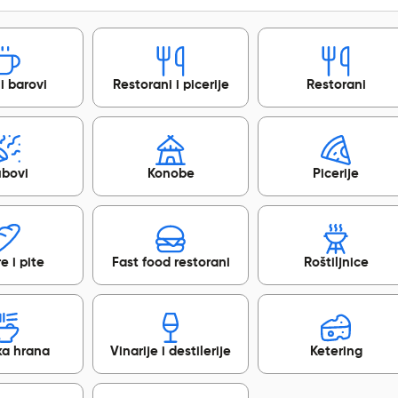
 i barovi
Restorani i picerije
Restorani
ubovi
Konobe
Picerije
e i pite
Fast food restorani
Roštiljnice
ka hrana
Vinarije i destilerije
Ketering