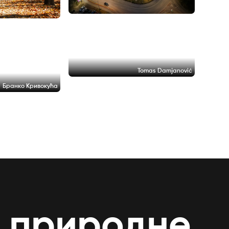
Tomas Damjanović
Бранко Кривокућа
и природне