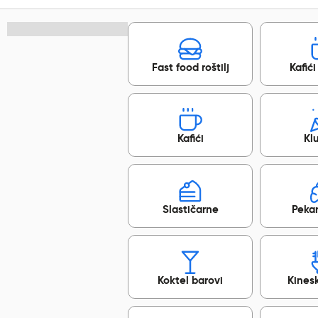
Fast food roštilj
Kafići
Kafići
Kl
Slastičarne
Pekar
Koktel barovi
Kines