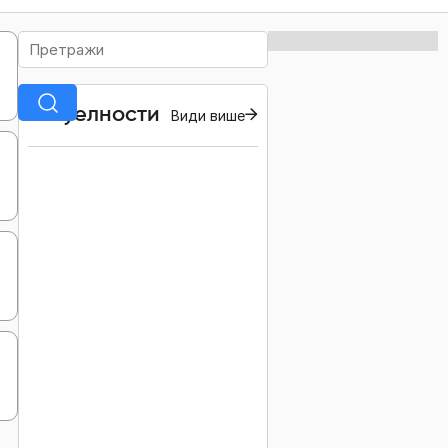
Актуелности
Види више