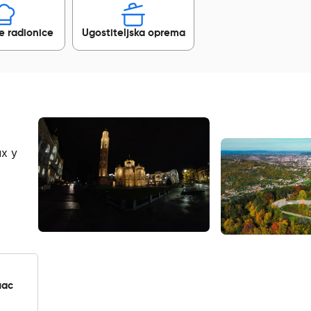
e radionice
Ugostiteljska oprema
х у
лас