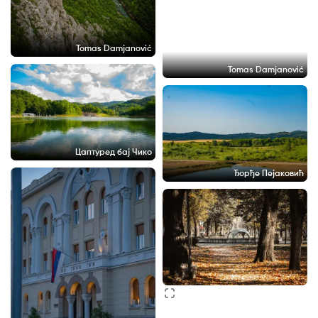
Tomas Damjanović
Tomas Damjanović
Цаптуред бај Чико
Ђорђе Пејаковић