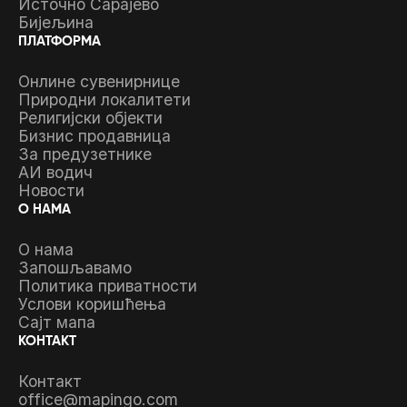
Источно Сарајево
Бијељина
ПЛАТФОРМА
Онлине сувенирнице
Природни локалитети
Религијски објекти
Бизнис продавница
За предузетнике
АИ водич
Новости
О НАМА
О нама
Запошљавамо
Политика приватности
Услови коришћења
Сајт мапа
КОНТАКТ
Контакт
office@mapingo.com