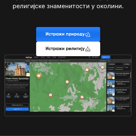
религијске знаменитости у околини.
Истражи природу
Истражи религију