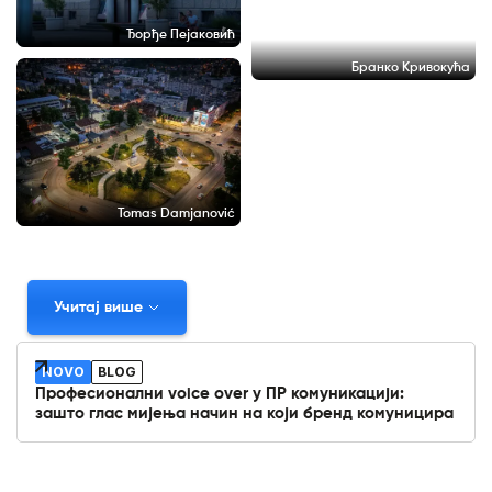
Ђорђе Пејаковић
Бранко Кривокућа
Tomas Damjanović
Учитај више
NOVO
BLOG
Професионални voice over у ПР комуникацији:
зашто глас мијења начин на који бренд комуницира