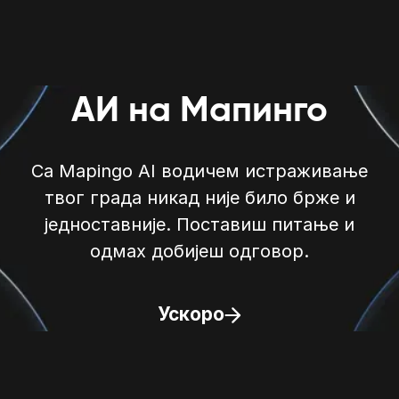
АИ на Мапинго
Са Mapingo AI водичем истраживање
твог града никад није било брже и
једноставније. Поставиш питање и
одмах добијеш одговор.
Ускоро