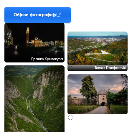
Објави фотографију
Бранко Кривокућа
Tomas Damjanović