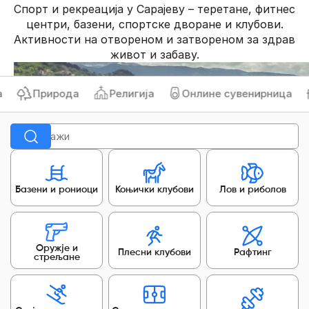
Спорт и рекреација у Сарајеву – теретане, фитнес
центри, базени, спортске дворане и клубови.
Активности на отвореном и затвореном за здрав
живот и забаву.
Природа
Религија
Онлине сувенирница
Базени и рониоци
Коњички клубови
Лов и риболов
Оружје и
Плесни клубови
Рафтинг
стрељане