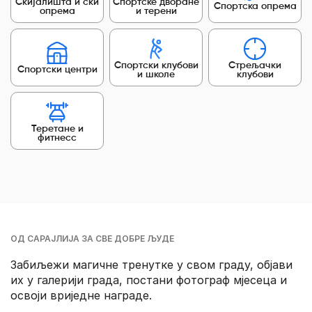
Скијалишта и ски
Спортске дворане
Спортска опрема
опрема
и терени
Спортски клубови
Стрељачки
Спортски центри
и школе
клубови
Теретане и
фитнесс
ОД САРАЈЛИЈА ЗА СВЕ ДОБРЕ ЉУДЕ
Забиљежи магичне тренутке у свом граду, објави
их у галерији града, постани фотограф мјесеца и
освоји вриједне награде.