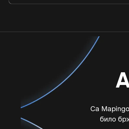
А
Са Mapingo
било бр