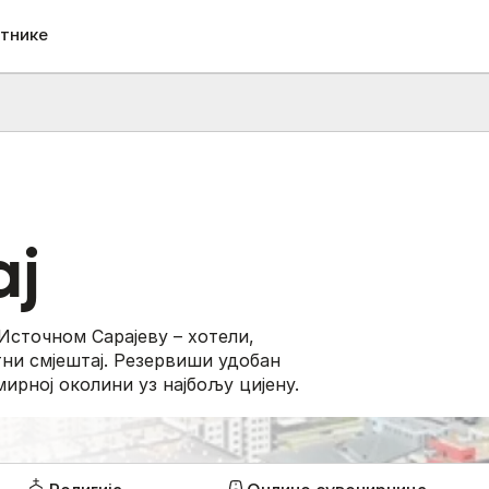
етнике
ај
Источном Сарајеву – хотели,
тни смјештај. Резервиши удобан
мирној околини уз најбољу цијену.