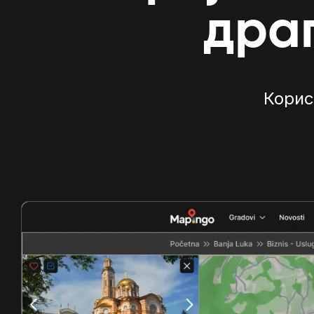
дра
Корис