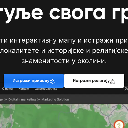
гуље свога г
ти интерактивну мапу и истражи пр
локалитете и историјске и религијск
знаменитости у околини.
Истражи природу
Истражи религију