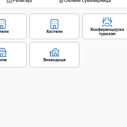
Религија
Онлине сувенирница
Конференцијски
тели
Хостели
туризам
иле
Викендице