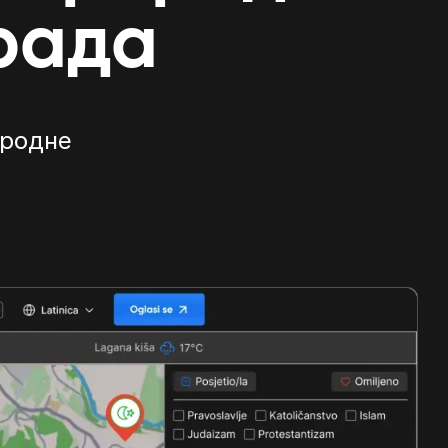
рада
иродне
е