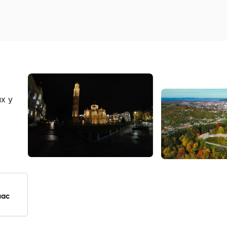
х у
лас