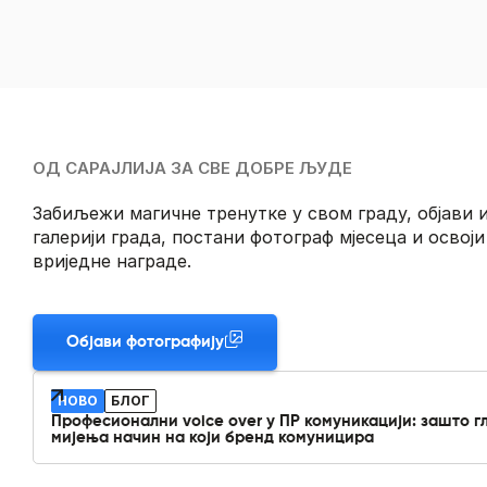
ОД САРАЈЛИЈА ЗА СВЕ ДОБРЕ ЉУДЕ
Забиљежи магичне тренутке у свом граду, објави и
галерији града, постани фотограф мјесеца и освоји
вриједне награде.
Објави фотографију
НОВО
БЛОГ
Професионални voice over у ПР комуникацији: зашто г
мијења начин на који бренд комуницира