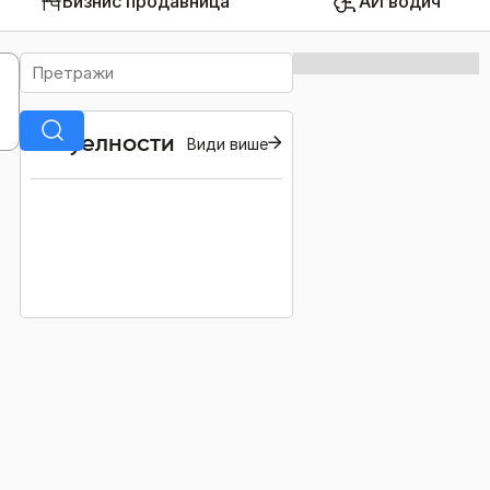
Бизнис продавница
АИ водич
Актуелности
Види више