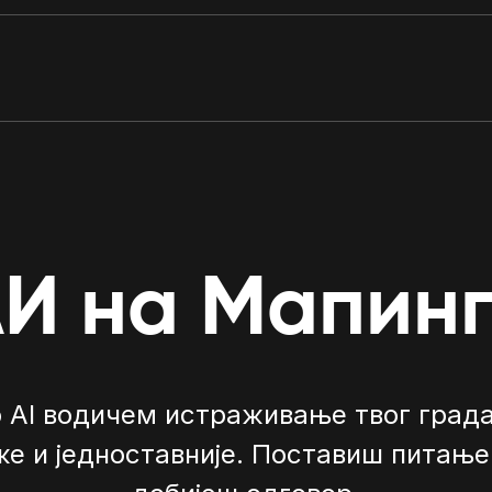
И на Мапин
 AI водичем истраживање твог града
же и једноставније. Поставиш питање