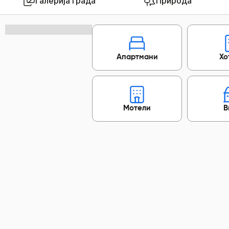
Галерија града
Природа
Апартмани
Хо
Мотели
В