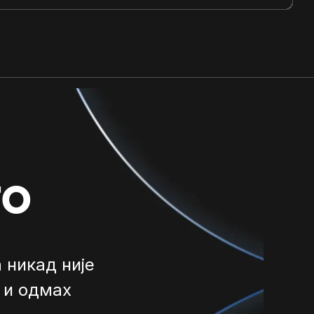
го
 никад није
 и одмах