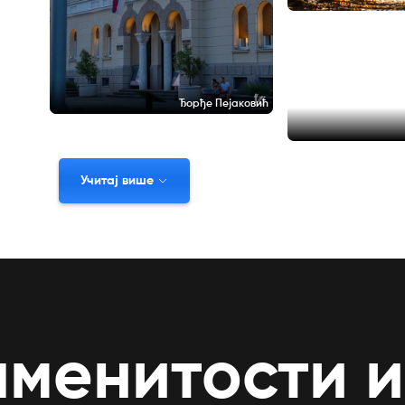
Ђорђе Пејаковић
Учитај више
аменитости 