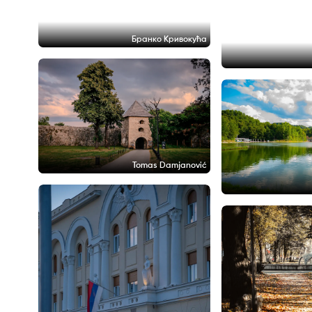
Бранко Кривокућа
Tomas Damjanović