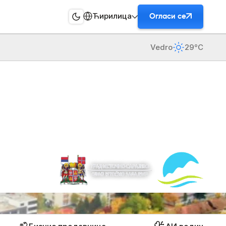
Ћирилица
Огласи се
Vedro
29°C