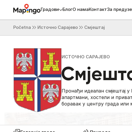
Градови
Блог
О нама
Контакт
За предуз
Početna
Источно Сарајево
Смјештај
ИСТОЧНО САРАЈЕВО
Смјешт
Пронађи идеалан смјештај у 
апартмани, хостели и прива
боравак у центру града или 