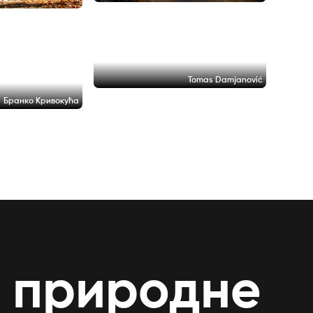
Tomas Damjanović
Бранко Кривокућа
и природне