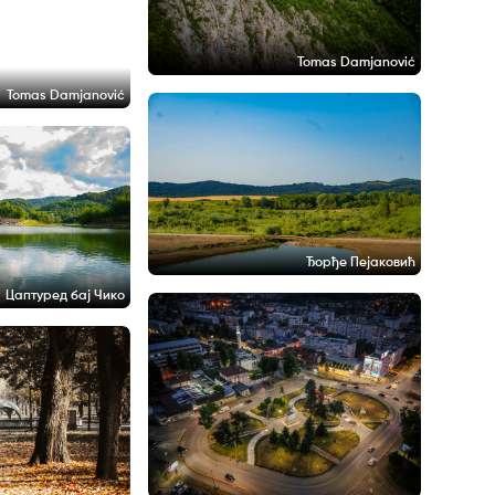
Tomas Damjanović
Tomas Damjanović
Ђорђе Пејаковић
Цаптуред бај Чико