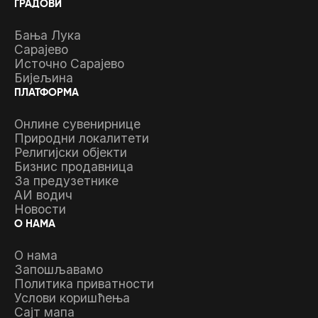
ГРАДОВИ
Бања Лука
Сарајево
Источно Сарајево
Бијељина
ПЛАТФОРМА
Онлине сувенирнице
Природни локалитети
Религијски објекти
Бизнис продавница
За предузетнике
АИ водич
Новости
О НАМА
О нама
Запошљавамо
Политика приватности
Услови коришћења
Сајт мапа