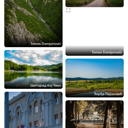
Tomas Damjanović
Tomas Damjanović
Цаптуред бај Чико
Ђорђе Пејаковић