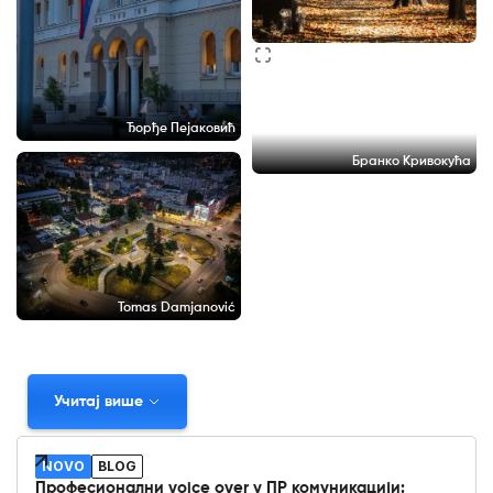
Ђорђе Пејаковић
Бранко Кривокућа
Tomas Damjanović
Учитај више
NOVO
BLOG
Професионални voice over у ПР комуникацији: