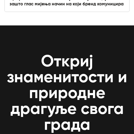
зашто глас мијења начин на који бренд комуницира
Откриј
знаменитости и
природне
драгуље свога
града