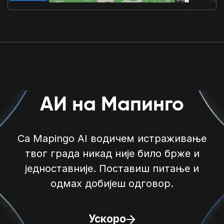
АИ на Мапинго
Са Mapingo AI водичем истраживање
твог града никад није било брже и
једноставније. Поставиш питање и
одмах добијеш одговор.
Ускоро