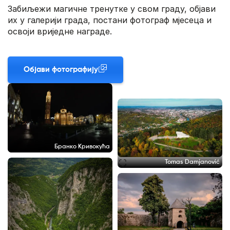
Забиљежи магичне тренутке у свом граду, објави
их у галерији града, постани фотограф мјесеца и
освоји вриједне награде.
Објави фотографију
Бранко Кривокућа
Tomas Damjanović