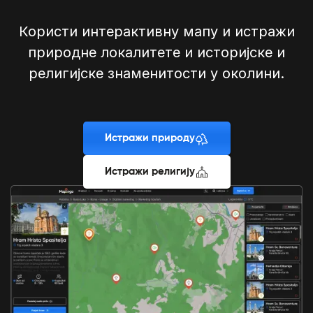
Користи интерактивну мапу и истражи
природне локалитете и историјске и
религијске знаменитости у околини.
Истражи природу
Истражи религију