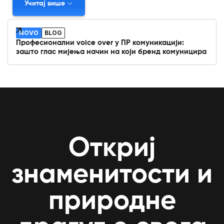
Учитај више
NOVO
BLOG
Професионални voice over у ПР комуникацији:
зашто глас мијења начин на који бренд комуницира
Откриј
знаменитости и
природне