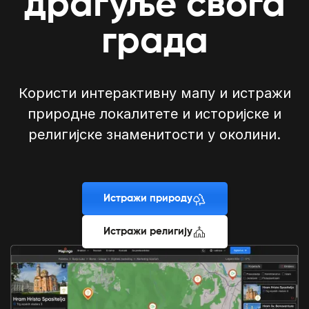
драгуље свога
града
Користи интерактивну мапу и истражи
природне локалитете и историјске и
религијске знаменитости у околини.
Истражи природу
Истражи религију