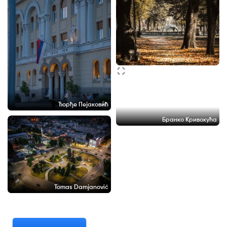
Ђорђе Пејаковић
Бранко Кривокућа
Tomas Damjanović