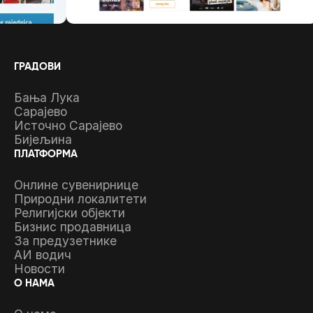
ГРАДОВИ
Бања Лука
Сарајево
Источно Сарајево
Бијељина
ПЛАТФОРМА
Онлине сувенирнице
Природни локалитети
Религијски објекти
Бизнис продавница
За предузетнике
АИ водич
Новости
О НАМА