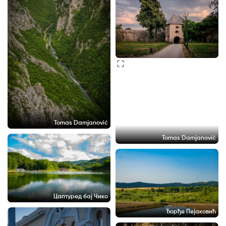
Tomas Damjanović
Tomas Damjanović
Цаптуред бај Чико
Ђорђе Пејаковић