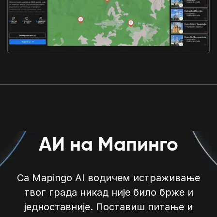
АИ на Мапинго
Са Mapingo AI водичем истраживање
твог града никад није било брже и
једноставније. Поставиш питање и