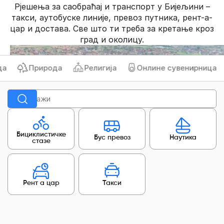
Рјешења за саобраћај и транспорт у Бијељини –
такси, аутобуске линије, превоз путника, рент-а-
цар и достава. Све што ти треба за кретање кроз
град и околицу.
Природа
Религија
Онлине сувенирница
Б
Бициклистичке
Бус превоз
Наутика
стазе
Рент а цар
Такси