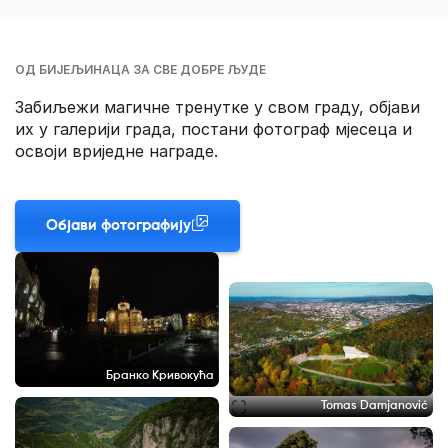
ОД БИЈЕЉИНАЦА ЗА СВЕ ДОБРЕ ЉУДЕ
Забиљежи магичне тренутке у свом граду, објави
их у галерији града, постани фотограф мјесеца и
освоји вриједне награде.
Објави фотографију
Бранко Кривокућа
Tomas Damjanović