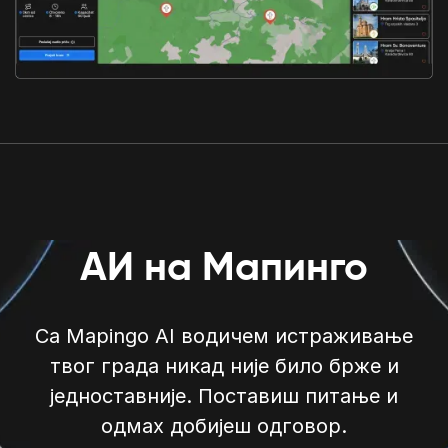
АИ на Мапинго
Са Mapingo AI водичем истраживање
твог града никад није било брже и
једноставније. Поставиш питање и
одмах добијеш одговор.