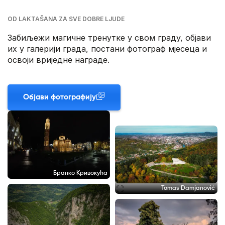
OD LAKTAŠANA ZA SVE DOBRE LJUDE
Забиљежи магичне тренутке у свом граду, објави
их у галерији града, постани фотограф мјесеца и
освоји вриједне награде.
Објави фотографију
Бранко Кривокућа
Tomas Damjanović