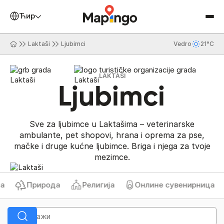
Ћирилица
Laktaši
Ljubimci
Vedro
21°C
LAKTAŠI
Ljubimci
Sve za ljubimce u Laktašima – veterinarske
ambulante, pet shopovi, hrana i oprema za pse,
mačke i druge kućne ljubimce. Briga i njega za tvoje
mezimce.
Природа
Религија
Онлине сувенирница
Би