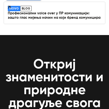
NOVO
BLOG
Професионални voice over у ПР комуникацији:
зашто глас мијења начин на који бренд комуницира
Откриј
знаменитости и
природне
драгуље свога