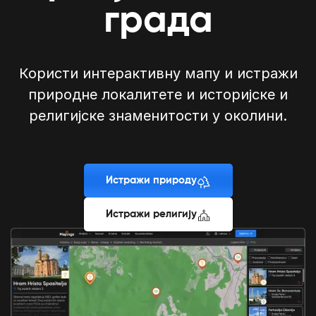
града
Користи интерактивну мапу и истражи
природне локалитете и историјске и
религијске знаменитости у околини.
Истражи природу
Истражи религију