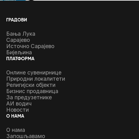
ГРАДОВИ
Бања Лука
Сарајево
Источно Сарајево
Бијељина
ПЛАТФОРМА
Онлине сувенирнице
Природни локалитети
Религијски објекти
Бизнис продавница
За предузетнике
АИ водич
Новости
О НАМА
О нама
Запошљавамо