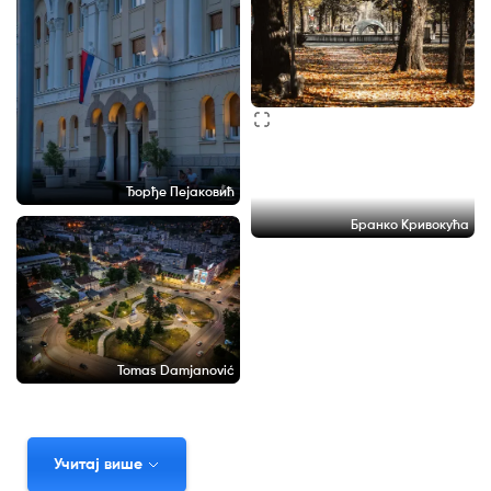
Ђорђе Пејаковић
Бранко Кривокућа
Tomas Damjanović
Учитај више