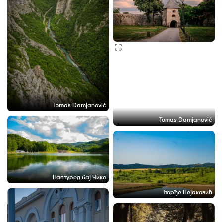
Tomas Damjanović
Tomas Damjanović
Цаптуред бај Чико
Ђорђе Пејаковић