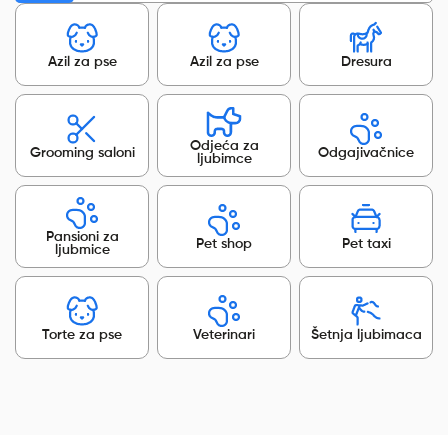
Azil za pse
Azil za pse
Dresura
Odjeća za
Grooming saloni
Odgajivačnice
ljubimce
Pansioni za
Pet shop
Pet taxi
ljubmice
Torte za pse
Veterinari
Šetnja ljubimaca