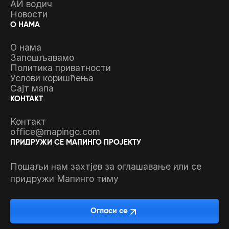
АИ водич
Новости
О НАМА
О нама
Запошљавамо
Политика приватности
Услови коришћења
Сајт мапа
КОНТАКТ
Контакт
office@mapingo.com
ПРИДРУЖИ СЕ МАПИНГО ПРОЈЕКТУ
Пошаљи нам захтјев за оглашавање или се
придружи Мапинго тиму
Огласи се