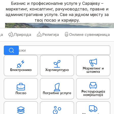
Бизнис и професионалне услуге у Сарајеву –
маркетинг, консалтинг, рачуноводство, правне и
административне услуге. Све на једном мјесту за
твој посао и каријеру.
Природа
Религија
Онлине сувенирница
Би
Маркетинг и
Електроника
Хортикултура
штампа
Рестаурација
Посао
Погребне услуге
намјештаја