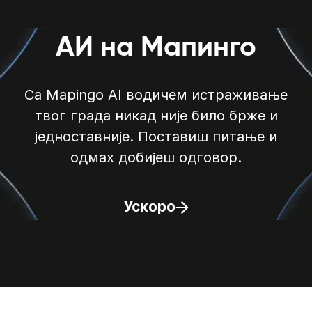
АИ на Мапинго
Са Mapingo AI водичем истраживање
твог града никад није било брже и
једноставније. Поставиш питање и
одмах добијеш одговор.
Ускоро