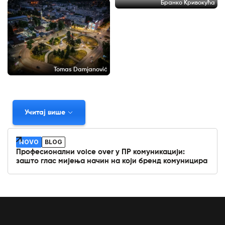
Бранко Кривокућа
Tomas Damjanović
Учитај више
NOVO
BLOG
Професионални voice over у ПР комуникацији:
зашто глас мијења начин на који бренд комуницира