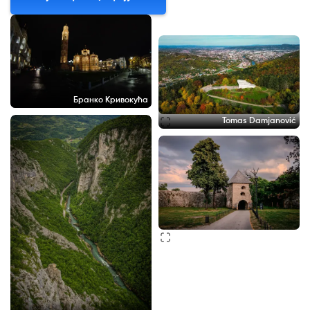
Бранко Кривокућа
Tomas Damjanović