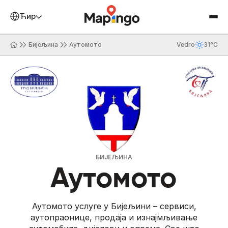
Ћирилица
Бијељина
Аутомото
Vedro
31°C
БИЈЕЉИНА
Аутомото
Аутомото услуге у Бијељини – сервиси,
аутопраонице, продаја и изнајмљивање