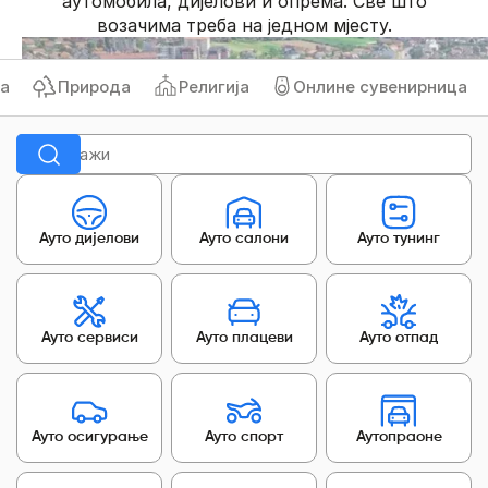
аутомобила, дијелови и опрема. Све што
возачима треба на једном мјесту.
Природа
Религија
Онлине сувенирница
Ауто дијелови
Ауто салони
Ауто тунинг
Ауто сервиси
Ауто плацеви
Ауто отпад
Ауто осигурање
Ауто спорт
Аутопраоне