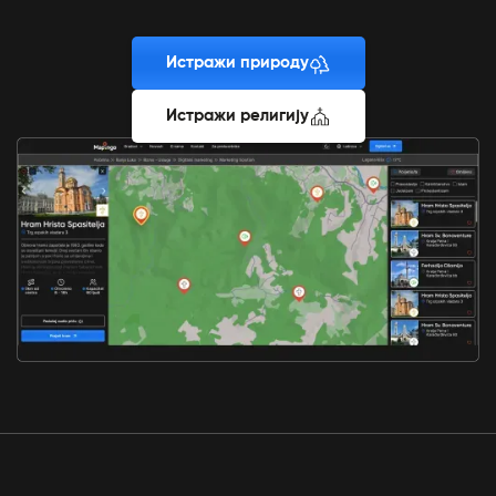
Истражи природу
Истражи религију