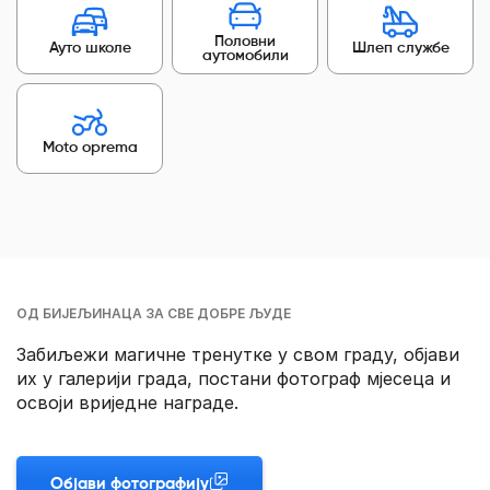
Половни
Ауто школе
Шлеп службе
аутомобили
Moto oprema
ОД БИЈЕЉИНАЦА ЗА СВЕ ДОБРЕ ЉУДЕ
Забиљежи магичне тренутке у свом граду, објави
их у галерији града, постани фотограф мјесеца и
освоји вриједне награде.
Објави фотографију