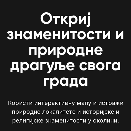
Откриј
знаменитости и
природне
драгуље свога
града
Користи интерактивну мапу и истражи
природне локалитете и историјске и
религијске знаменитости у околини.