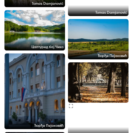
Tomas Damjanović
Tomas Damjanović
Цаптуред бај Чико
Ђорђе Пејаковић
Ђорђе Пејаковић