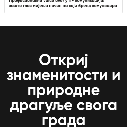
Професионални voice over у ПР комуникацији:
зашто глас мијења начин на који бренд комуницира
Откриј
знаменитости и
природне
драгуље свога
града