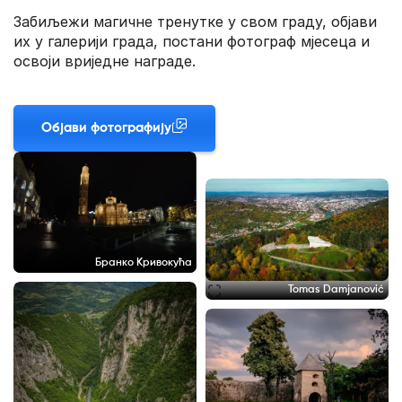
Забиљежи магичне тренутке у свом граду, објави
их у галерији града, постани фотограф мјесеца и
освоји вриједне награде.
Објави фотографију
Бранко Кривокућа
Tomas Damjanović