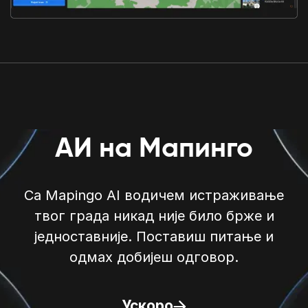
АИ на Мапинго
Са Mapingo AI водичем истраживање
твог града никад није било брже и
једноставније. Поставиш питање и
одмах добијеш одговор.
Ускоро