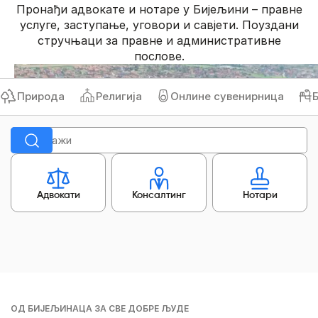
Пронађи адвокате и нотаре у Бијељини – правне
услуге, заступање, уговори и савјети. Поуздани
стручњаци за правне и административне
послове.
Природа
Религија
Онлине сувенирница
Би
Адвокати
Консалтинг
Нотари
ОД БИЈЕЉИНАЦА ЗА СВЕ ДОБРЕ ЉУДЕ