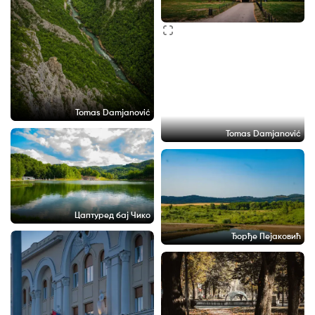
Tomas Damjanović
Tomas Damjanović
Цаптуред бај Чико
Ђорђе Пејаковић