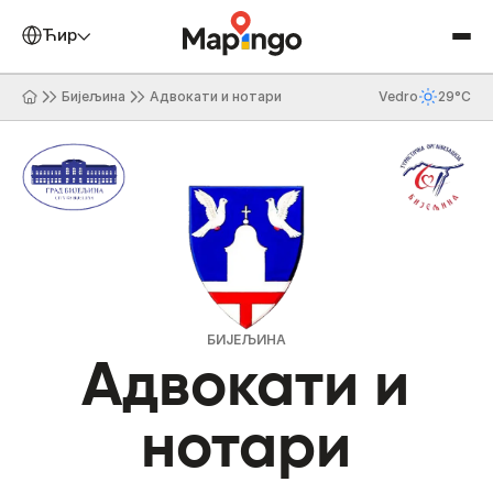
Ћирилица
Бијељина
Адвокати и нотари
Vedro
29°C
БИЈЕЉИНА
Адвокати и
нотари