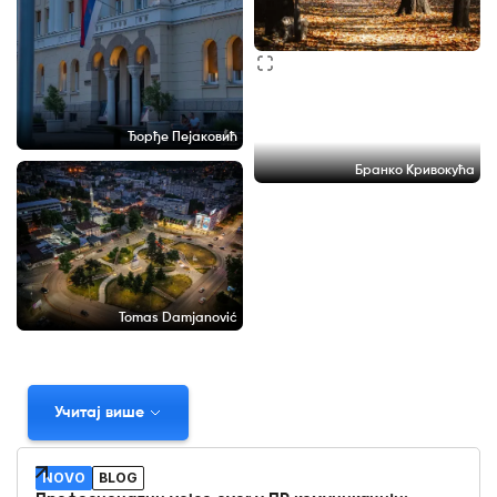
Ђорђе Пејаковић
Бранко Кривокућа
Tomas Damjanović
Учитај више
NOVO
BLOG