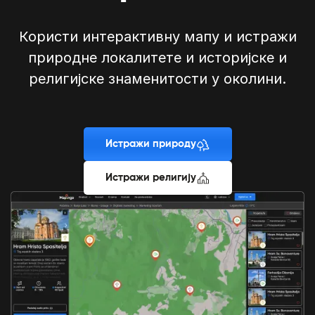
Користи интерактивну мапу и истражи
природне локалитете и историјске и
религијске знаменитости у околини.
Истражи природу
Истражи религију