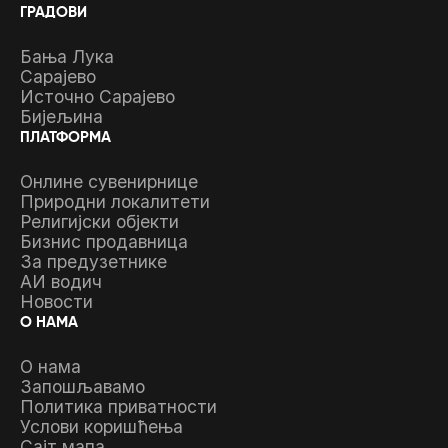
ГРАДОВИ
Бања Лука
Сарајево
Источно Сарајево
Бијељина
ПЛАТФОРМА
Онлине сувенирнице
Природни локалитети
Религијски објекти
Бизнис продавница
За предузетнике
АИ водич
Новости
О НАМА
О нама
Запошљавамо
Политика приватности
Услови коришћења
Сајт мапа