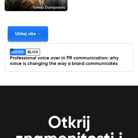
Tomas Damjanović
Učitaj više
NOVO
BLOG
Professional voice over in PR communication: why
voice is changing the way a brand communicates
Otkrij