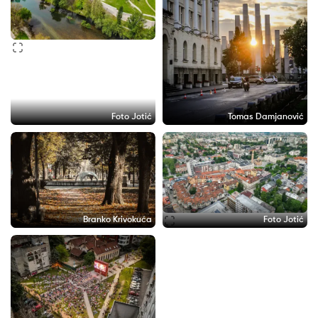
Foto Jotić
Tomas Damjanović
Branko Krivokuća
Foto Jotić