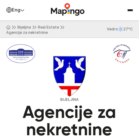
English
Bijeljina
Real Estate
Vedro
27°C
Agencije za nekretnine
BIJELJINA
Agencije za
nekretnine