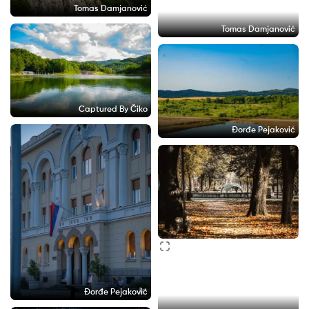
Tomas Damjanović
Tomas Damjanović
Captured By Čiko
Đorđe Pejaković
Đorđe Pejaković