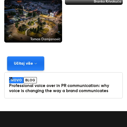
Branko Krivokuća
Tomas Damjanović
Učitaj više
NOVO
BLOG
Professional voice over in PR communication: why
voice is changing the way a brand communicates