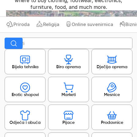
where to buy clothing, footwear, electronics,
furniture, food, and much more.
Priroda
Religija
Online suvenirnica
Biznis 
Bijela tehnika
Biro oprema
Dječija oprema
Erotic shopovi
Marketi
Mesnice
Odjeća i obuća
Pijace
Prodavnice