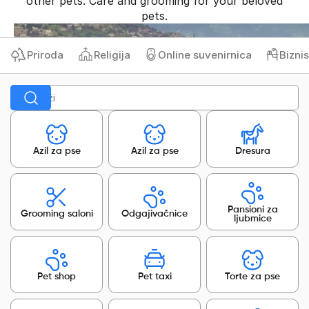
other pets. Care and grooming for your beloved
pets.
Priroda
Religija
Online suvenirnica
Biznis 
Azil za pse
Azil za pse
Dresura
Pansioni za
Grooming saloni
Odgajivačnice
ljubmice
Pet shop
Pet taxi
Torte za pse