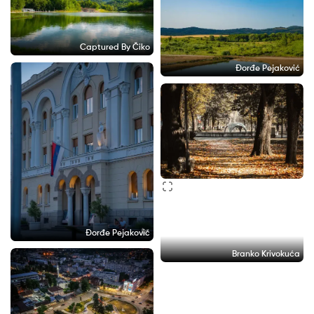
Captured By Čiko
Đorđe Pejaković
Đorđe Pejaković
Branko Krivokuća