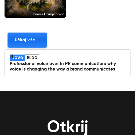
Tomas Damjanović
Učitaj više
NOVO
BLOG
Professional voice over in PR communication: why
voice is changing the way a brand communicates
Otkrij