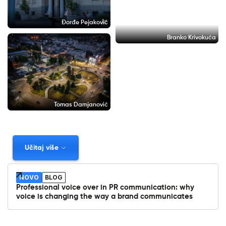
Đorđe Pejaković
Branko Krivokuća
Tomas Damjanović
Učitaj više
NOVO
BLOG
Professional voice over in PR communication: why
voice is changing the way a brand communicates