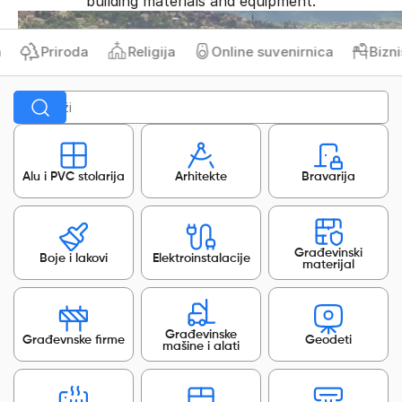
building materials and equipment.
Priroda
Religija
Online suvenirnica
Biznis 
Alu i PVC stolarija
Arhitekte
Bravarija
Građevinski
Boje i lakovi
Elektroinstalacije
materijal
Građevinske
Građevnske firme
Geodeti
mašine i alati