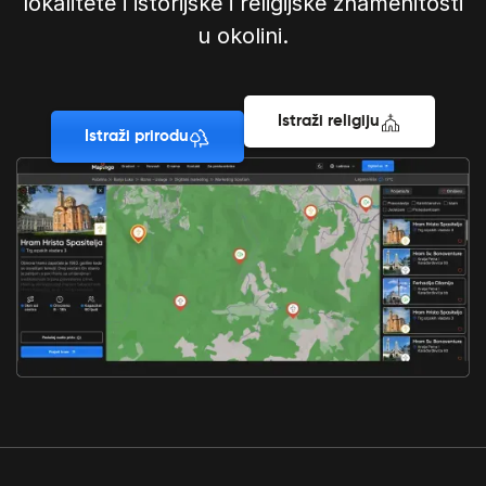
lokalitete i istorijske i religijske znamenitosti
u okolini.
Istraži religiju
Istraži prirodu