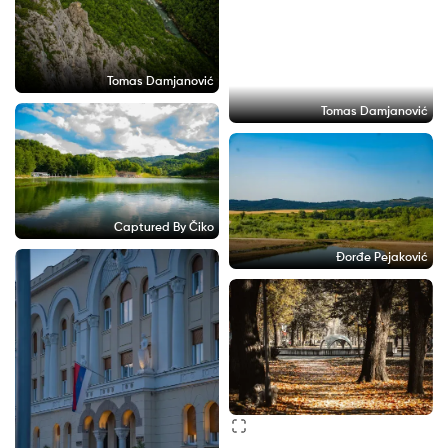
Tomas Damjanović
Tomas Damjanović
Captured By Čiko
Đorđe Pejaković