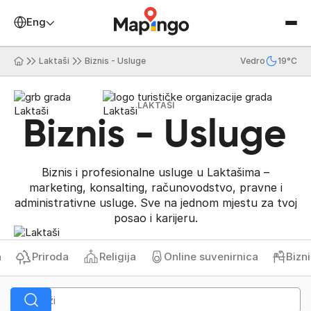
English
Laktaši
Biznis - Usluge
Vedro
19°C
LAKTAŠI
Biznis - Usluge
Biznis i profesionalne usluge u Laktašima –
marketing, konsalting, računovodstvo, pravne i
administrativne usluge. Sve na jednom mjestu za tvoj
posao i karijeru.
Priroda
Religija
Online suvenirnica
Biznis 