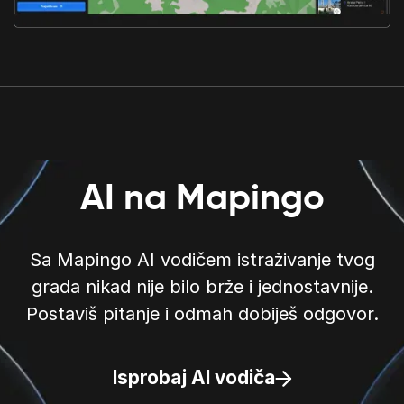
AI na Mapingo
Sa Mapingo AI vodičem istraživanje tvog
grada nikad nije bilo brže i jednostavnije.
Postaviš pitanje i odmah dobiješ odgovor.
Isprobaj AI vodiča