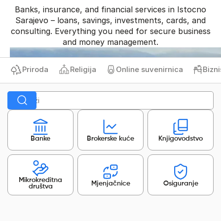
Banks, insurance, and financial services in Istocno
Sarajevo – loans, savings, investments, cards, and
consulting. Everything you need for secure business
and money management.
Priroda
Religija
Online suvenirnica
Biznis 
Banke
Brokerske kuće
Knjigovodstvo
Mikrokreditna
Mjenjačnice
Osiguranje
društva