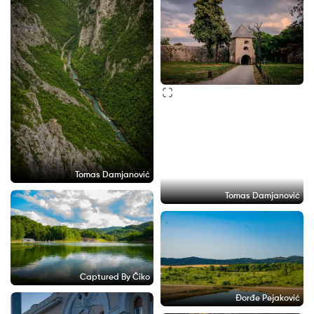
Tomas Damjanović
Tomas Damjanović
Captured By Čiko
Đorđe Pejaković