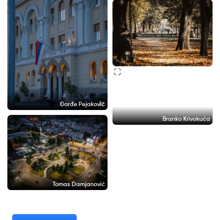
Đorđe Pejaković
Branko Krivokuća
Tomas Damjanović