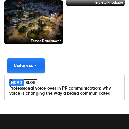
Branko Krivokuća
Tomas Damjanović
Učitaj više
NOVO
BLOG
Professional voice over in PR communication: why
voice is changing the way a brand communicates