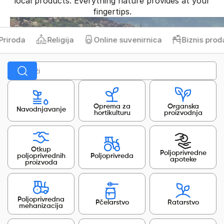
local products. Everything nature provides at your
fingertips.
iroda
Religija
Online suvenirnica
Biznis prodav
Oprema za
Organska
Navodnjavanje
hortikulturu
proizvodnja
Otkup
Poljoprivredne
poljoprivrednih
Poljoprivreda
apoteke
proizvoda
Poljoprivredna
Pčelarstvo
Ratarstvo
mehanizacija