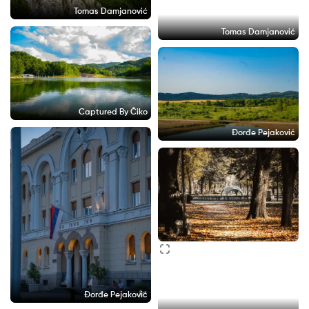
Tomas Damjanović
Tomas Damjanović
Captured By Čiko
Đorđe Pejaković
Đorđe Pejaković