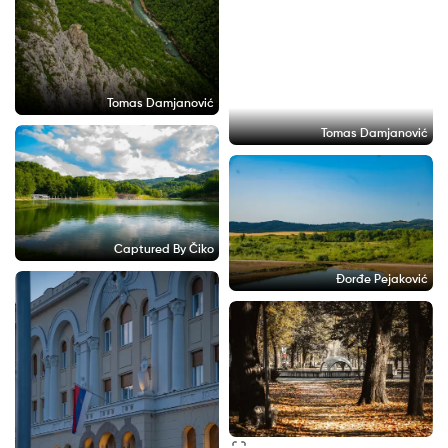
Tomas Damjanović
Tomas Damjanović
Captured By Čiko
Đorđe Pejaković