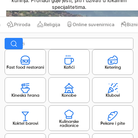
kuhinja. Pronađi gdje jesti, piti i uživati u lokalnim
specijalitetima.
Priroda
Religija
Online suvenirnica
Biznis 
Fast food restorani
Kafići
Ketering
Kineska hrana
Konobe
Klubovi
Kulinarske
Koktel barovi
Pekare i pite
radionice