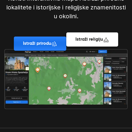
lokalitete i istorijske i religijske znamenitosti
u okolini.
Istraži religiju
Istraži prirodu