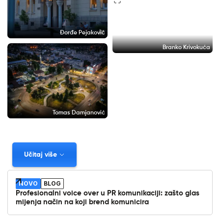
Đorđe Pejaković
Branko Krivokuća
Tomas Damjanović
Učitaj više
NOVO
BLOG
Profesionalni voice over u PR komunikaciji: zašto glas
mijenja način na koji brend komunicira