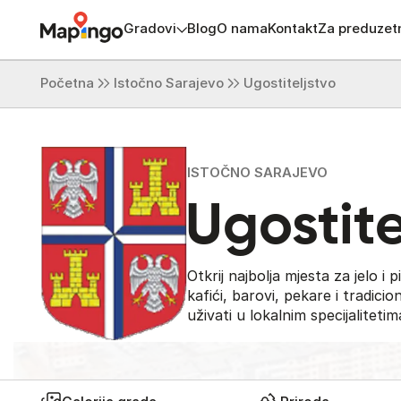
Gradovi
Blog
O nama
Kontakt
Za preduzet
Početna
Istočno Sarajevo
Ugostiteljstvo
ISTOČNO SARAJEVO
Ugostite
Otkrij najbolja mjesta za jelo i
kafići, barovi, pekare i tradicion
uživati u lokalnim specijalitetim