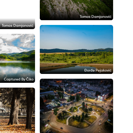
Tomas Damjanović
Tomas Damjanović
Đorđe Pejaković
Captured By Čiko