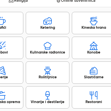
Religija
Online suvenirnica
fići
Ketering
Kineska hrana
ubovi
Kulinarske radionice
Konobe
erije
Roštiljnice
Slastičarne
jska oprema
Vinarije i destilerije
Restorani