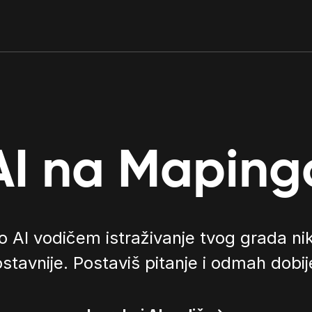
AI na Maping
 AI vodičem istraživanje tvog grada nika
ostavnije. Postaviš pitanje i odmah dobi