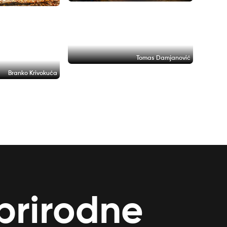
Tomas Damjanović
Branko Krivokuća
 prirodne