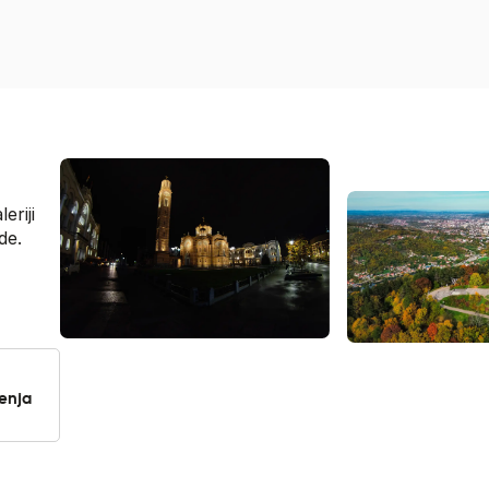
eriji
de.
jenja