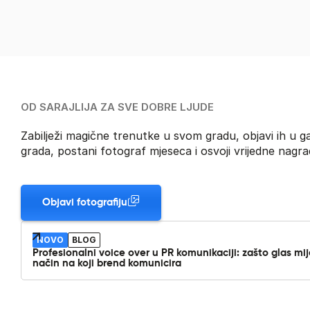
OD SARAJLIJA ZA SVE DOBRE LJUDE
Zabilježi magične trenutke u svom gradu, objavi ih u gal
grada, postani fotograf mjeseca i osvoji vrijedne nagra
Objavi fotografiju
NOVO
BLOG
Profesionalni voice over u PR komunikaciji: zašto glas mi
način na koji brend komunicira