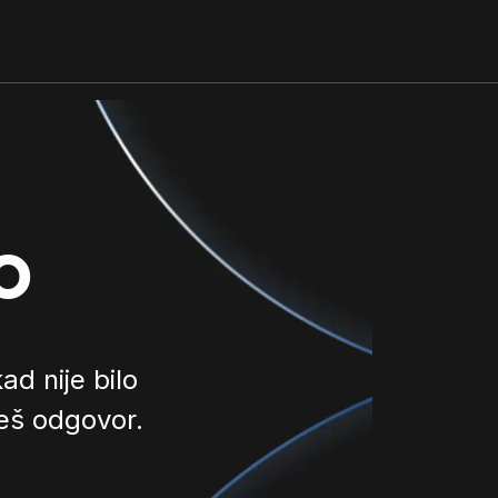
o
d nije bilo
ješ odgovor.