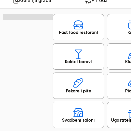
Galerija grada
Priroda
Fast food restorani
Ka
Koktel barovi
Kl
Pekare i pite
Pic
Svadbeni saloni
Ugostitel