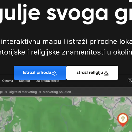
ulje svoga 
 interaktivnu mapu i istraži prirodne loka
storijske i religijske znamenitosti u okolin
Istraži prirodu
Istraži religiju