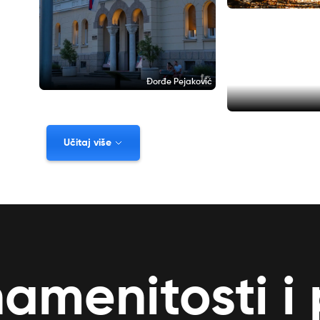
Đorđe Pejaković
Učitaj više
namenitosti i