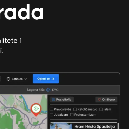
grada
litete i
i.