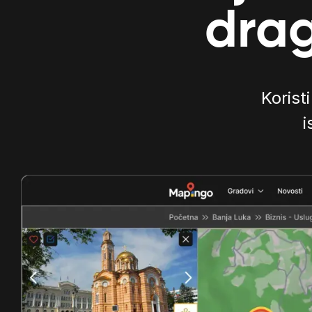
drag
Koristi
i