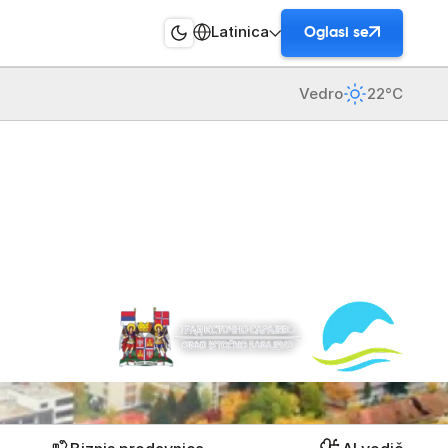
Latinica
Oglasi se
Vedro
22°C