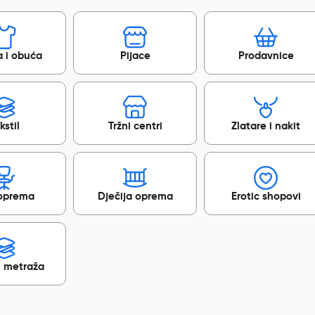
 i obuća
Pijace
Prodavnice
kstil
Tržni centri
Zlatare i nakit
 oprema
Dječija oprema
Erotic shopovi
 i metraža