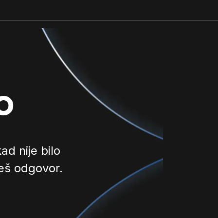
o
d nije bilo
ješ odgovor.