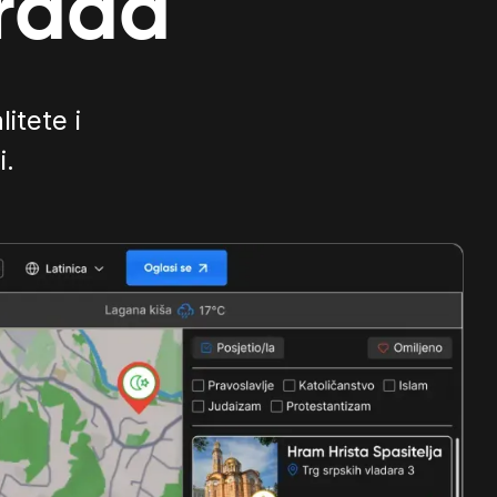
grada
litete i
i.