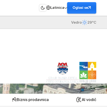
Latinica
Oglasi se
Vedro
29°C
Biznis prodavnica
AI vodič