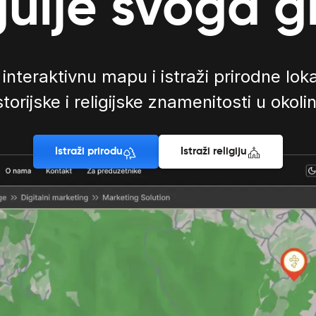
ulje svoga 
 interaktivnu mapu i istraži prirodne loka
storijske i religijske znamenitosti u okolin
Istraži prirodu
Istraži religiju