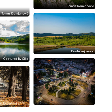
Tomas Damjanović
Tomas Damjanović
Đorđe Pejaković
Captured By Čiko