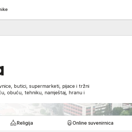
nike
a
ice, butici, supermarketi, pijace i tržni
eću, obuću, tehniku, namještaj, hranu i
Religija
Online suvenirnica