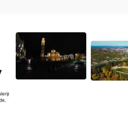
v
eriji
de.