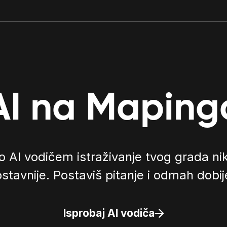
AI na Maping
 AI vodičem istraživanje tvog grada nika
ostavnije. Postaviš pitanje i odmah dobi
Isprobaj AI vodiča