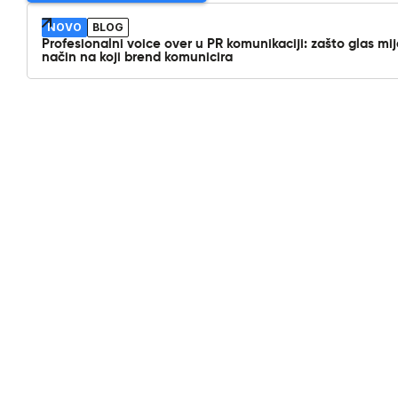
NOVO
BLOG
Profesionalni voice over u PR komunikaciji: zašto glas mi
način na koji brend komunicira