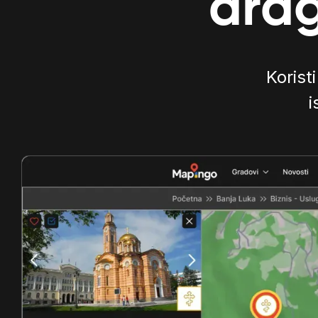
drag
Koristi
i