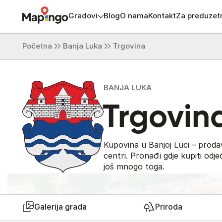
Gradovi
Blog
O nama
Kontakt
Za preduzet
Početna
Banja Luka
Trgovina
BANJA LUKA
Trgovin
Kupovina u Banjoj Luci – prodavn
centri. Pronađi gdje kupiti odj
još mnogo toga.
Galerija grada
Priroda