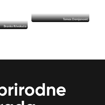
Tomas Damjanović
Branko Krivokuća
 prirodne