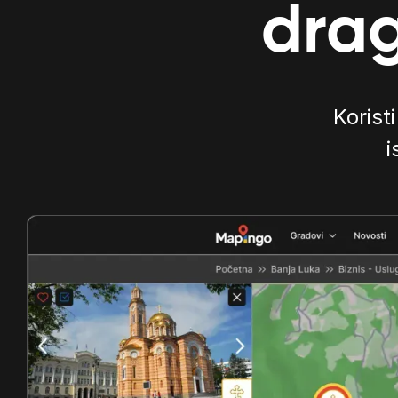
drag
Koristi
i