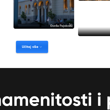
Đorđe Pejaković
Učitaj više
namenitosti i