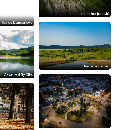
Tomas Damjanović
Tomas Damjanović
Đorđe Pejaković
Captured By Čiko