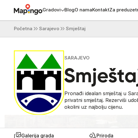
Gradovi
Blog
O nama
Kontakt
Za preduzet
Početna
Sarajevo
Smještaj
SARAJEVO
Smješta
Pronađi idealan smještaj u Saraj
privatni smještaj. Rezerviši ud
okolini uz najbolju cijenu.
Galerija grada
Priroda