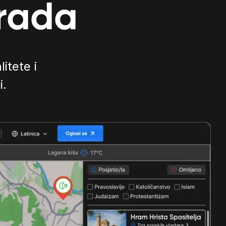
grada
litete i
i.