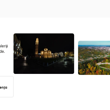
eriji
de.
jenja