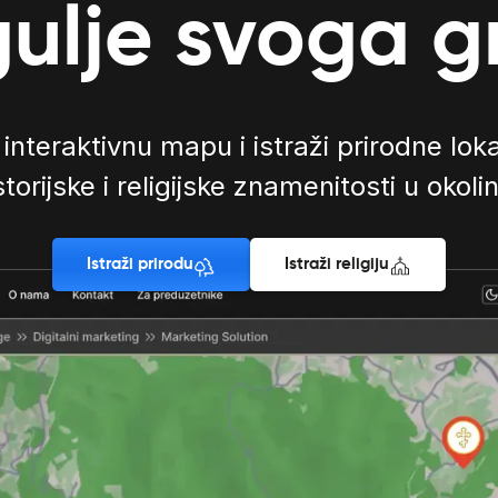
ulje svoga 
 interaktivnu mapu i istraži prirodne loka
storijske i religijske znamenitosti u okolin
Istraži prirodu
Istraži religiju