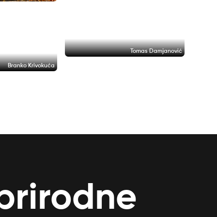
Tomas Damjanović
Branko Krivokuća
 prirodne