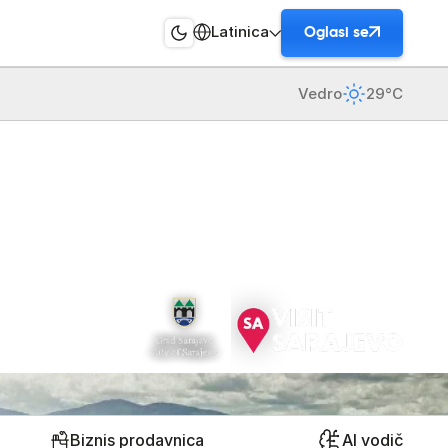
Latinica
Oglasi se
Vedro
29°C
Biznis prodavnica
AI vodič