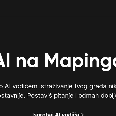
AI na Maping
 AI vodičem istraživanje tvog grada nika
ostavnije. Postaviš pitanje i odmah dobi
Isprobaj AI vodiča