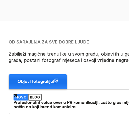
OD SARAJLIJA ZA SVE DOBRE LJUDE
Zabilježi magične trenutke u svom gradu, objavi ih u gal
grada, postani fotograf mjeseca i osvoji vrijedne nagra
Objavi fotografiju
NOVO
BLOG
Profesionalni voice over u PR komunikaciji: zašto glas mi
način na koji brend komunicira