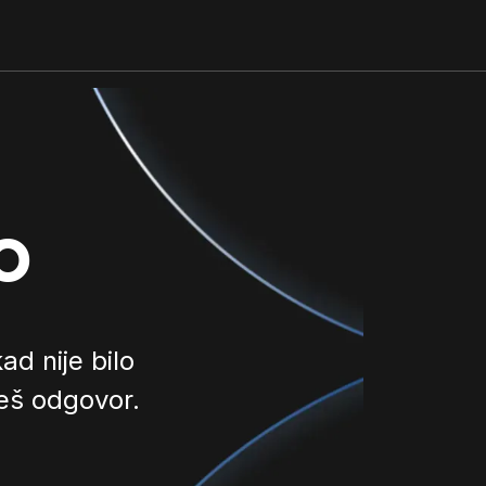
o
d nije bilo
ješ odgovor.