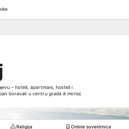
nike
j
evu – hoteli, apartmani, hosteli i
oban boravak u centru grada ili mirnoj
Religija
Online suvenirnica