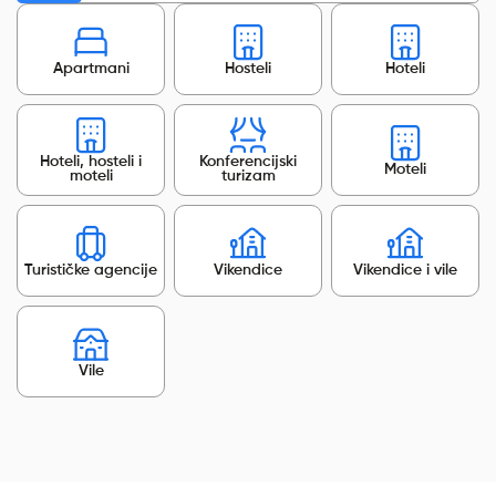
Apartmani
Hosteli
Hoteli
Hoteli, hosteli i
Konferencijski
Moteli
moteli
turizam
Turističke agencije
Vikendice
Vikendice i vile
Vile