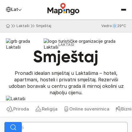
Latinica
Laktaši
Smještaj
Vedro
29°C
LAKTAŠI
Smještaj
Pronađi idealan smještaj u Laktašima – hoteli,
apartmani, hosteli i privatni smještaj. Rezerviši
udoban boravak u centru grada ili mirnoj okolini uz
najbolju cijenu.
Priroda
Religija
Online suvenirnica
Biznis 