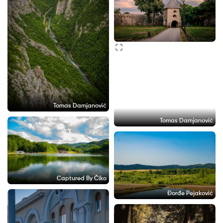
Tomas Damjanović
Tomas Damjanović
Captured By Čiko
Đorđe Pejaković