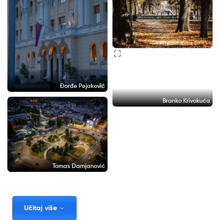
Đorđe Pejaković
Branko Krivokuća
Tomas Damjanović
Učitaj više