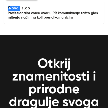
NOVO
BLOG
Profesionalni voice over u PR komunikaciji: zašto glas
mijenja način na koji brend komunicira
Otkrij
znamenitosti i
prirodne
dragulje svoga