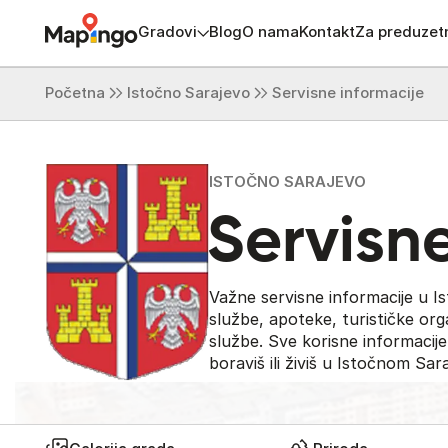
Gradovi
Blog
O nama
Kontakt
Za preduzet
Početna
Istočno Sarajevo
Servisne informacije
ISTOČNO SARAJEVO
Servisne
Važne servisne informacije u Is
službe, apoteke, turističke orga
službe. Sve korisne informacije
boraviš ili živiš u Istočnom Sar