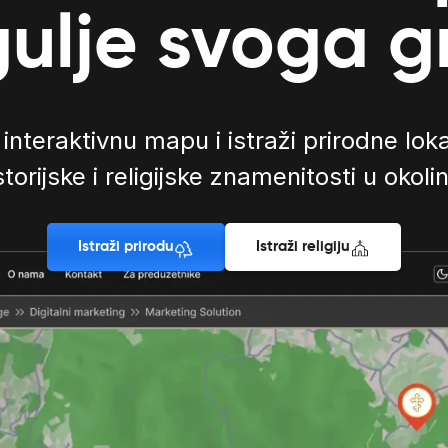
ulje svoga 
 interaktivnu mapu i istraži prirodne loka
storijske i religijske znamenitosti u okolin
Istraži prirodu
Istraži religiju