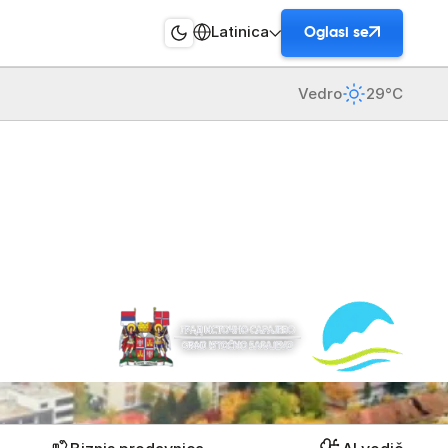
Latinica
Oglasi se
Vedro
29°C