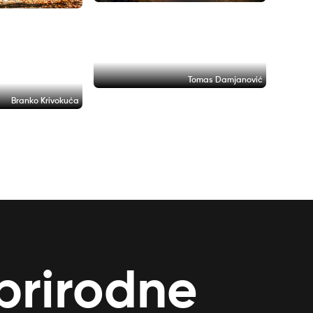
Tomas Damjanović
Branko Krivokuća
 prirodne