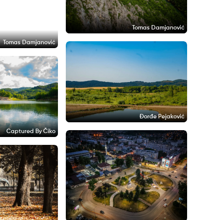
Tomas Damjanović
Tomas Damjanović
Đorđe Pejaković
Captured By Čiko