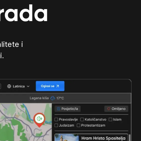
grada
litete i
i.