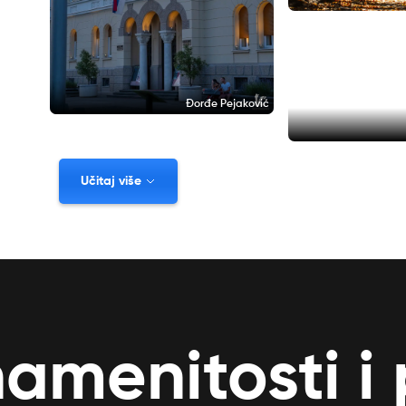
Đorđe Pejaković
Učitaj više
namenitosti i