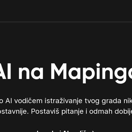
AI na Maping
 AI vodičem istraživanje tvog grada nika
ostavnije. Postaviš pitanje i odmah dobi