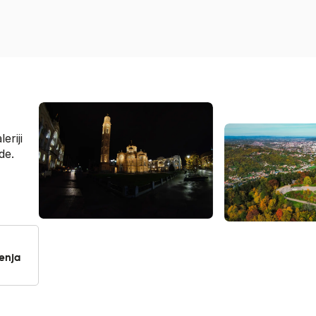
eriji
de.
jenja