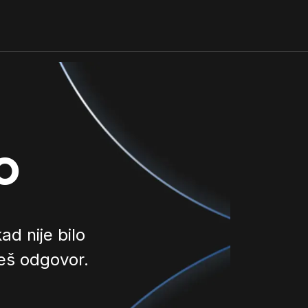
o
d nije bilo
ješ odgovor.