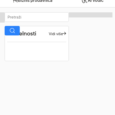
Biznis prodavnica
AI vodič
Aktuelnosti
Vidi više