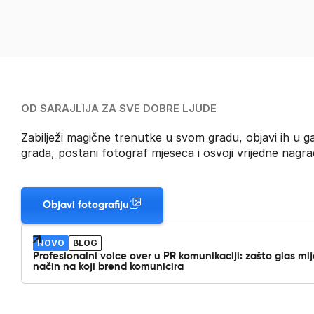
OD SARAJLIJA ZA SVE DOBRE LJUDE
Zabilježi magične trenutke u svom gradu, objavi ih u gal
grada, postani fotograf mjeseca i osvoji vrijedne nagra
Objavi fotografiju
NOVO
BLOG
Profesionalni voice over u PR komunikaciji: zašto glas mi
način na koji brend komunicira