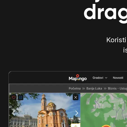
drag
Koristi
i