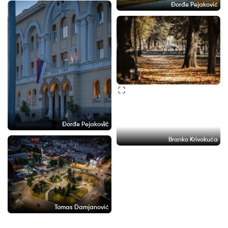
Đorđe Pejaković
Đorđe Pejaković
Branko Krivokuća
Tomas Damjanović