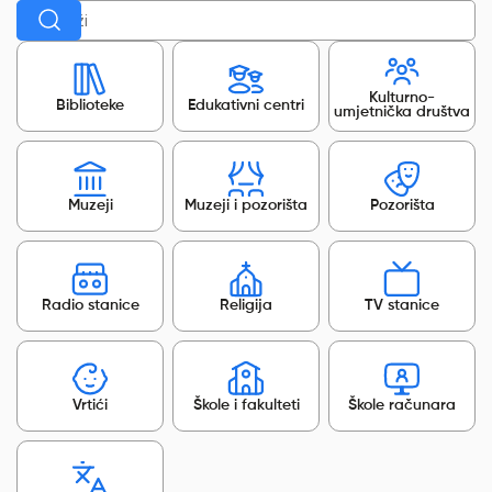
Kulturno-
Biblioteke
Edukativni centri
umjetnička društva
Muzeji
Muzeji i pozorišta
Pozorišta
Radio stanice
Religija
TV stanice
Vrtići
Škole i fakulteti
Škole računara