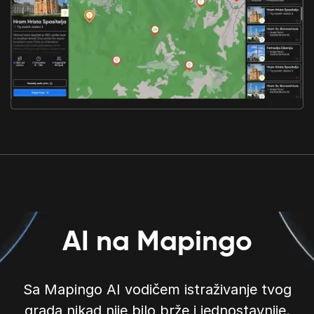
AI na Mapingo
Sa Mapingo AI vodičem istraživanje tvog
grada nikad nije bilo brže i jednostavnije.