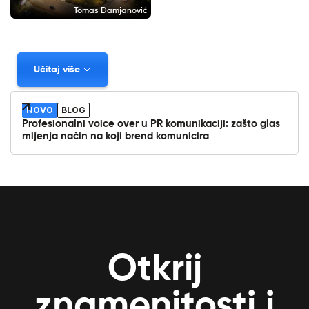
Tomas Damjanović
Učitaj više
NOVO
BLOG
Profesionalni voice over u PR komunikaciji: zašto glas
mijenja način na koji brend komunicira
Otkrij
znamenitosti i