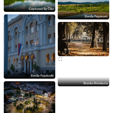
Captured By Čiko
Đorđe Pejaković
Đorđe Pejaković
Branko Krivokuća