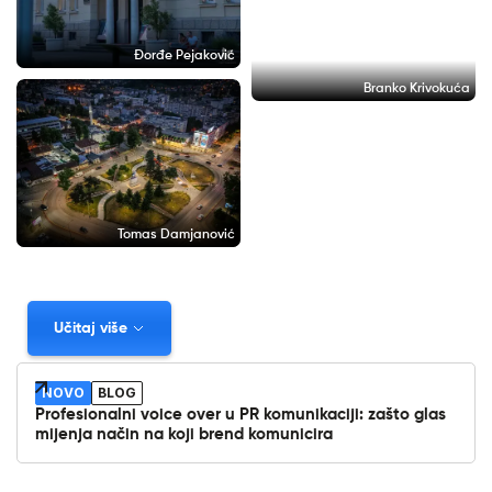
Đorđe Pejaković
Branko Krivokuća
Tomas Damjanović
Učitaj više
NOVO
BLOG
Profesionalni voice over u PR komunikaciji: zašto glas
mijenja način na koji brend komunicira