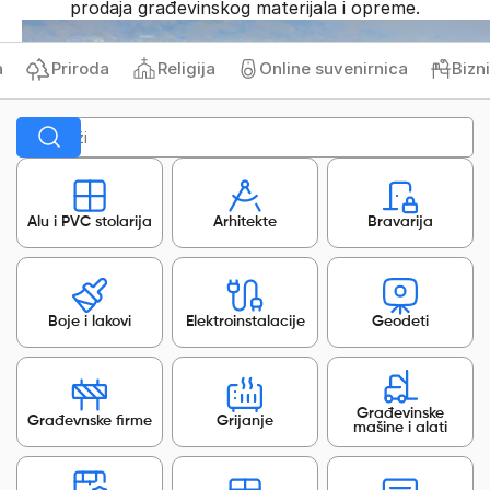
prodaja građevinskog materijala i opreme.
Priroda
Religija
Online suvenirnica
Biznis 
Alu i PVC stolarija
Arhitekte
Bravarija
Boje i lakovi
Elektroinstalacije
Geodeti
Građevinske
Građevnske firme
Grijanje
mašine i alati