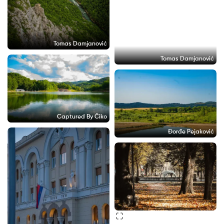
Tomas Damjanović
Tomas Damjanović
Captured By Čiko
Đorđe Pejaković