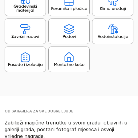
Građevinski
Keramika i pločice
Klima uređaji
materijal
Završni radovi
Podovi
Vodoinstalacije
Fasade i izolacija
Montažne kuće
OD SARAJLIJA ZA SVE DOBRE LJUDE
Zabilježi magične trenutke u svom gradu, objavi ih u
galeriji grada, postani fotograf mjeseca i osvoji
vrijedne nagrade.