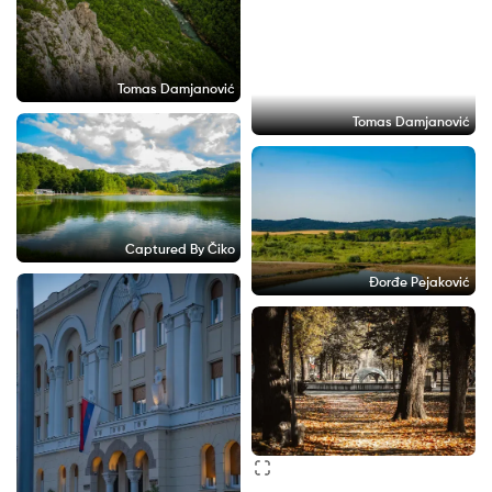
Tomas Damjanović
Tomas Damjanović
Captured By Čiko
Đorđe Pejaković