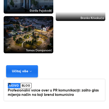
Đorđe Pejaković
Branko Krivokuća
Tomas Damjanović
Učitaj više
NOVO
BLOG
Profesionalni voice over u PR komunikaciji: zašto glas
mijenja način na koji brend komunicira