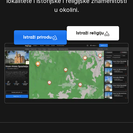
lokalitete i istorijske i religijske znamenitosti
u okolini.
Istraži religiju
Istraži prirodu