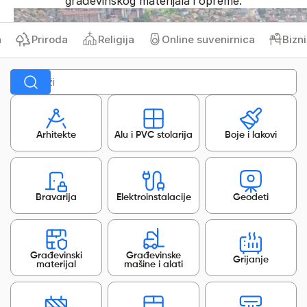
građevinskog materijala i opreme.
Priroda
Religija
Online suvenirnica
Biznis 
Arhitekte
Alu i PVC stolarija
Boje i lakovi
Bravarija
Elektroinstalacije
Geodeti
Građevinski
Građevinske
Grijanje
materijal
mašine i alati