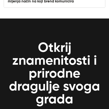
mijenja način na koji brend komunicira
Otkrij
znamenitosti i
prirodne
dragulje svoga
grada