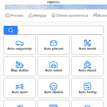
mjestu.
Priroda
Religija
Online suvenirnica
Biznis 
Auto osiguranje
Auto placevi
Auto servisi
Šlep službe
Auto saloni
Auto otpad
Auto sport
Auto dijelovi
Auto tuning