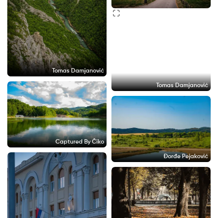
Tomas Damjanović
Tomas Damjanović
Captured By Čiko
Đorđe Pejaković